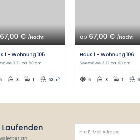
67,00 €
67,00 €
ab
/Nacht
/Nacht
s 1 - Wohnung 105
Haus 1 - Wohnung 106
öwe 3 Zi. ca. 60 qm
Seemöwe 3 Zi. ca. 60 qm
2
5
3
1
63 m
5
3
1
6
m Laufenden
wsletter an