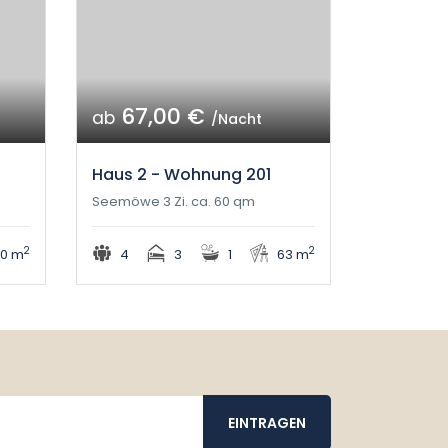
67,00 €
ab
/Nacht
Haus 2 - Wohnung 201
Seemöwe 3 Zi. ca. 60 qm
2
2
0 m
4
3
1
63 m