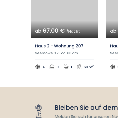
67,00 €
ab
ab
/Nacht
Haus 2 - Wohnung 207
Hau
Seemöwe 3 Zi. ca. 60 qm
Seem
2
4
3
1
60 m
Bleiben Sie auf de
Melden Sie sich für unseren Ne