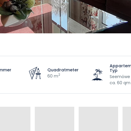
Appartem
immer
Quadratmeter
Typ
2
60 m
Seemöwe 3
ca. 60 qm