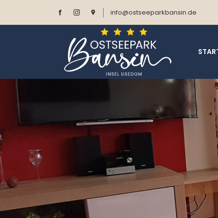
info@ostseeparkbansin.de
STAR