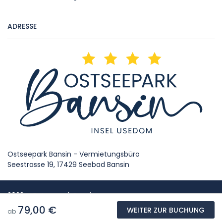
ADRESSE
Ostseepark Bansin - Vermietungsbüro
Seestrasse 19, 17429 Seebad Bansin
2023 - Ostseepark Bansin
79,00 €
WEITER ZUR BUCHUNG
4 Sterne Ferienwohnungen - Willkommen im Urlaub!
ab