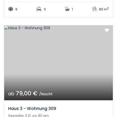
2
6
3
1
80 m
79,00 €
ab
/Nacht
Haus 3 - Wohnung 309
Seeadler 3 Zi. ca. 80 qm