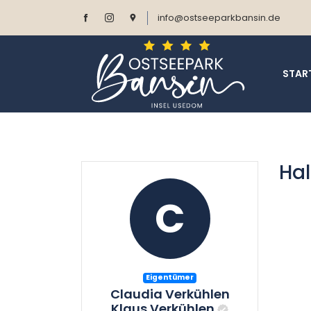
info@ostseeparkbansin.de
STAR
Hal
C
Eigentümer
Claudia Verkühlen
Klaus Verkühlen