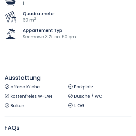
1
Quadratmeter
2
60 m
Appartement Typ
Seemöwe 3 Zi. ca. 60 qm
Ausstattung
offene Küche
Parkplatz
kostenfreies W-LAN
Dusche / WC
Balkon
1. OG
FAQs