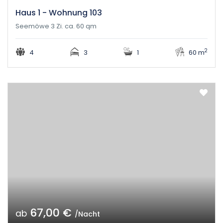
Haus 1 - Wohnung 103
Seemöwe 3 Zi. ca. 60 qm
2
4
3
1
60 m
67,00 €
ab
/Nacht