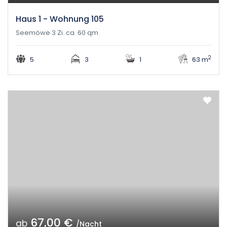
Haus 1 - Wohnung 105
Seemöwe 3 Zi. ca. 60 qm
2
5
3
1
63 m
67,00 €
ab
/Nacht