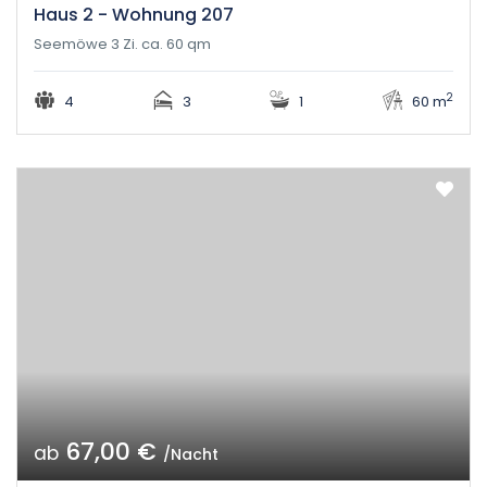
Haus 2 - Wohnung 207
Seemöwe 3 Zi. ca. 60 qm
2
4
3
1
60 m
67,00 €
ab
/Nacht