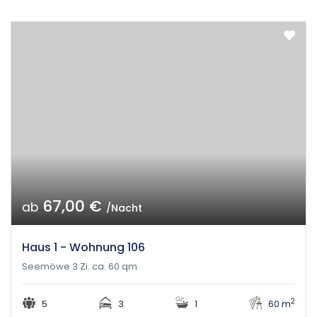
67,00 €
ab
/Nacht
Haus 1 - Wohnung 106
Seemöwe 3 Zi. ca. 60 qm
2
5
3
1
60 m