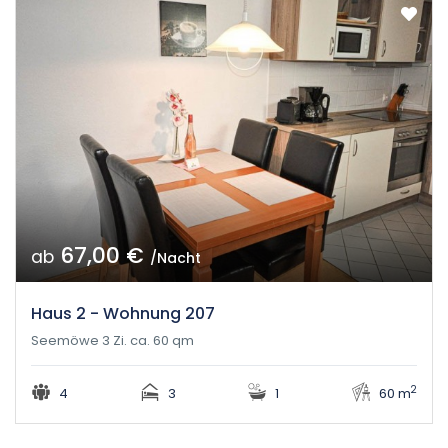
67,00 €
ab
/Nacht
Haus 2 - Wohnung 207
Seemöwe 3 Zi. ca. 60 qm
2
4
3
1
60 m