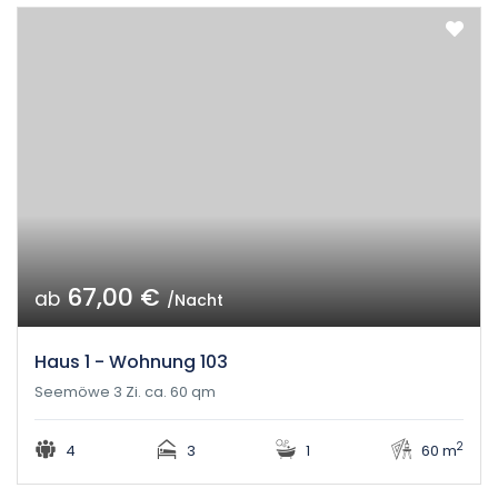
67,00 €
ab
/Nacht
Haus 1 - Wohnung 103
Seemöwe 3 Zi. ca. 60 qm
2
4
3
1
60 m