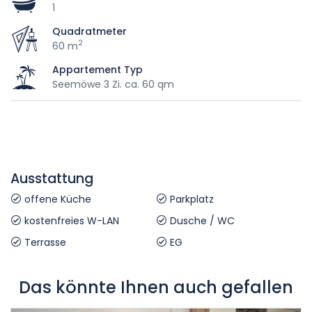
1
Quadratmeter
2
60 m
Appartement Typ
Seemöwe 3 Zi. ca. 60 qm
Ausstattung
offene Küche
Parkplatz
kostenfreies W-LAN
Dusche / WC
Terrasse
EG
Das könnte Ihnen auch gefallen