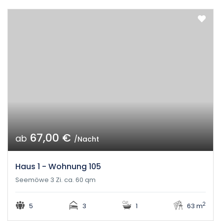
67,00 €
ab
/Nacht
Haus 1 - Wohnung 105
Seemöwe 3 Zi. ca. 60 qm
2
5
3
1
63 m