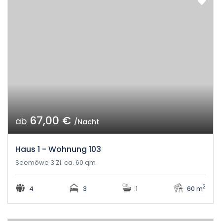
67,00 €
ab
/Nacht
Haus 1 - Wohnung 103
Seemöwe 3 Zi. ca. 60 qm
2
4
3
1
60 m