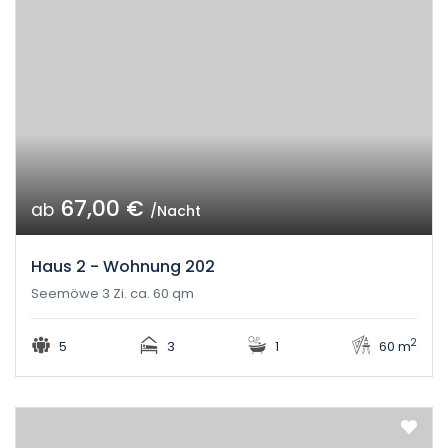
67,00 €
ab
/Nacht
Haus 2 - Wohnung 202
Seemöwe 3 Zi. ca. 60 qm
2
5
3
1
60 m