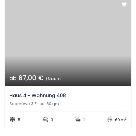
67,00 €
ab
/Nacht
Haus 4 - Wohnung 408
Seemöwe 3 Zi. ca. 60 qm
2
5
3
1
60 m