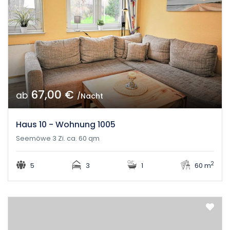
67,00 €
ab
/Nacht
Haus 10 - Wohnung 1005
Seemöwe 3 Zi. ca. 60 qm
2
5
3
1
60 m