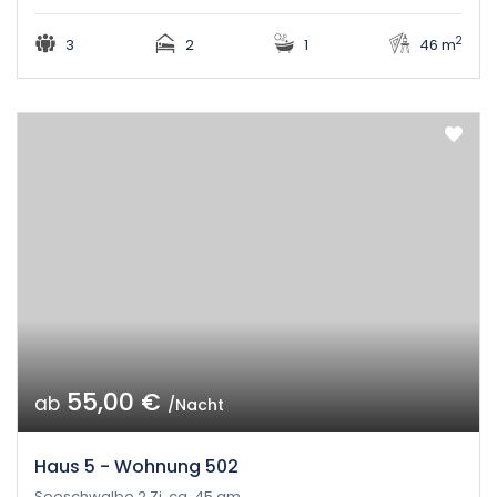
2
3
2
1
46 m
55,00 €
ab
/Nacht
Haus 5 - Wohnung 502
Seeschwalbe 2 Zi. ca. 45 qm