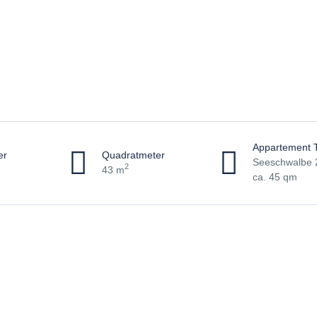
Appartement 
er
Quadratmeter
Seeschwalbe 2
2
43 m
ca. 45 qm