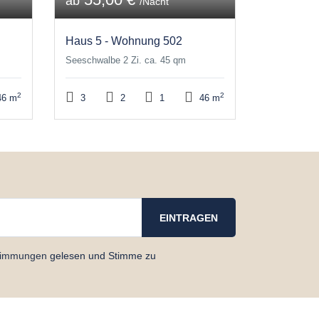
ab
/Nacht
Haus 5 - Wohnung 502
Seeschwalbe 2 Zi. ca. 45 qm
2
2
6 m
3
2
1
46 m
timmungen
gelesen und Stimme zu