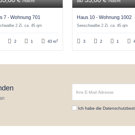
ab
/Nacht
/Nacht
s 7 - Wohnung 701
Haus 10 - Wohnung 1002
chwalbe 2 Zi. ca. 45 qm
Seeschwalbe 2 Zi. ca. 45 qm
2
2
1
43 m
3
2
1
4
nden
 an
Ich habe die
Datenschutzbes