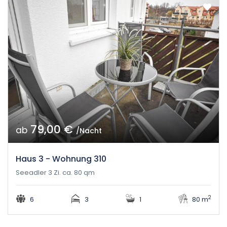
79,00 €
ab
/Nacht
Haus 3 - Wohnung 310
Seeadler 3 Zi. ca. 80 qm
2
6
3
1
80 m