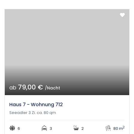
79,00 €
ab
/Nacht
Haus 7 - Wohnung 712
Seeadler 3 Zi. ca. 80 qm
2
6
3
2
80 m