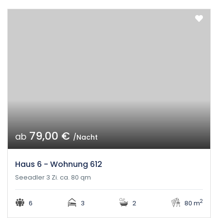
79,00 €
ab
/Nacht
Haus 6 - Wohnung 612
Seeadler 3 Zi. ca. 80 qm
2
6
3
2
80 m