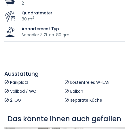
2
Quadratmeter
2
80 m
Appartement Typ
Seeadler 3 Zi. ca. 80 qm
Ausstattung
Parkplatz
kostenfreies W-LAN
Vollbad / WC
Balkon
2. OG
separate Küche
Das könnte Ihnen auch gefallen