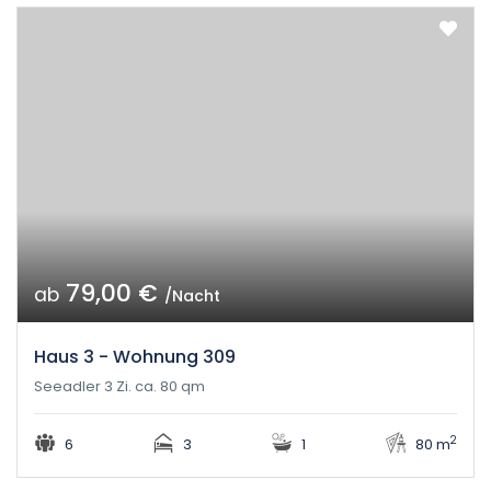
79,00 €
ab
/Nacht
Haus 3 - Wohnung 309
Seeadler 3 Zi. ca. 80 qm
2
6
3
1
80 m