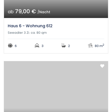
79,00 €
ab
/Nacht
Haus 6 - Wohnung 612
Seeadler 3 Zi. ca. 80 qm
2
6
3
2
80 m