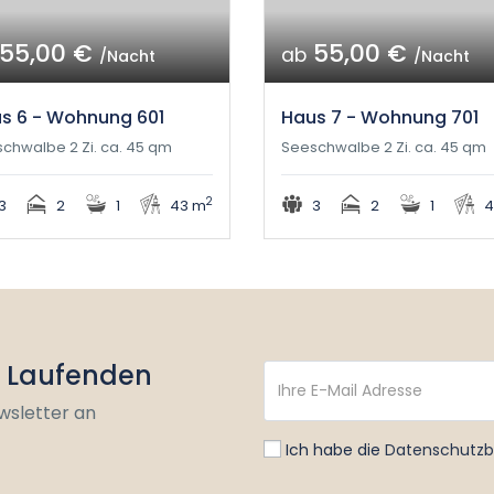
55,00 €
55,00 €
ab
/Nacht
/Nacht
s 6 - Wohnung 601
Haus 7 - Wohnung 701
chwalbe 2 Zi. ca. 45 qm
Seeschwalbe 2 Zi. ca. 45 qm
2
3
2
1
43 m
3
2
1
4
m Laufenden
wsletter an
Ich habe die
Datenschutz