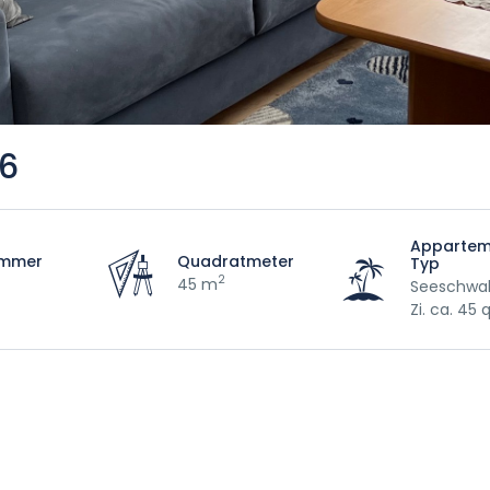
06
Appartem
immer
Quadratmeter
Typ
2
45 m
Seeschwal
Zi. ca. 45