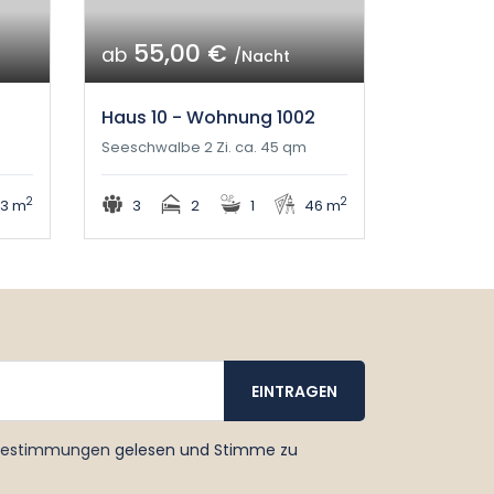
55,00 €
ab
/Nacht
Haus 10 - Wohnung 1002
Seeschwalbe 2 Zi. ca. 45 qm
2
2
3 m
3
2
1
46 m
bestimmungen
gelesen und Stimme zu